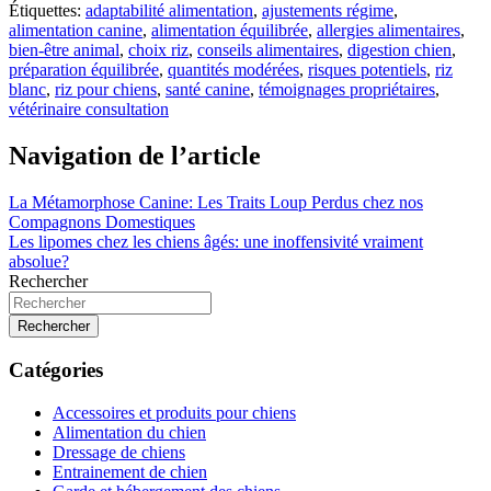
Étiquettes:
adaptabilité alimentation
,
ajustements régime
,
alimentation canine
,
alimentation équilibrée
,
allergies alimentaires
,
bien-être animal
,
choix riz
,
conseils alimentaires
,
digestion chien
,
préparation équilibrée
,
quantités modérées
,
risques potentiels
,
riz
blanc
,
riz pour chiens
,
santé canine
,
témoignages propriétaires
,
vétérinaire consultation
Navigation de l’article
La Métamorphose Canine: Les Traits Loup Perdus chez nos
Compagnons Domestiques
Les lipomes chez les chiens âgés: une inoffensivité vraiment
absolue?
Rechercher
Rechercher
Catégories
Accessoires et produits pour chiens
Alimentation du chien
Dressage de chiens
Entrainement de chien