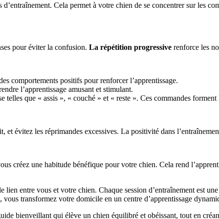
ns d’entraînement. Cela permet à votre chien de se concentrer sur les co
ses pour éviter la confusion.
La répétition progressive
renforce les n
es comportements positifs pour renforcer l’apprentissage.
 rendre l’apprentissage amusant et stimulant.
elles que « assis », « couché » et « reste ». Ces commandes forment l
it, et évitez les réprimandes excessives. La positivité dans l’entraîneme
 vous créez une habitude bénéfique pour votre chien. Cela rend l’appren
le lien entre vous et votre chien. Chaque session d’entraînement est un
, vous transformez votre domicile en un centre d’apprentissage dynam
ide bienveillant qui élève un chien équilibré et obéissant, tout en créa