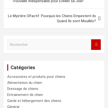
Trouvaille Indispensable pour Éveiller sa Joie!
l’article
Le Mystère Olfactif: Pourquoi les Chiens Empestent-ils
Quand Ils sont Mouillés?
R
e
c
h
e
Catégories
r
c
Accessoires et produits pour chiens
h
e
Alimentation du chien
r
Dressage de chiens
Entrainement de chien
Garde et hébergement des chiens
Général