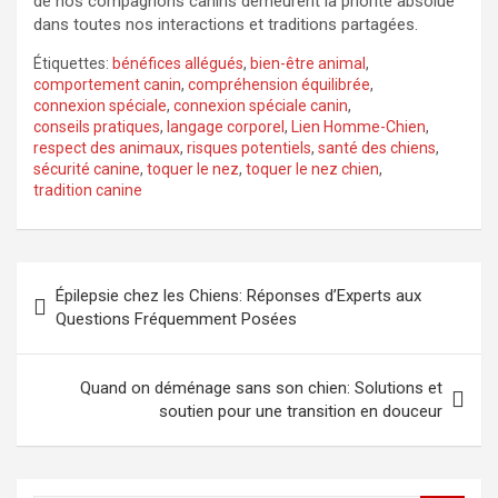
de nos compagnons canins demeurent la priorité absolue
dans toutes nos interactions et traditions partagées.
Étiquettes:
bénéfices allégués
,
bien-être animal
,
comportement canin
,
compréhension équilibrée
,
connexion spéciale
,
connexion spéciale canin
,
conseils pratiques
,
langage corporel
,
Lien Homme-Chien
,
respect des animaux
,
risques potentiels
,
santé des chiens
,
sécurité canine
,
toquer le nez
,
toquer le nez chien
,
tradition canine
Navigation
Épilepsie chez les Chiens: Réponses d’Experts aux
de
Questions Fréquemment Posées
l’article
Quand on déménage sans son chien: Solutions et
soutien pour une transition en douceur