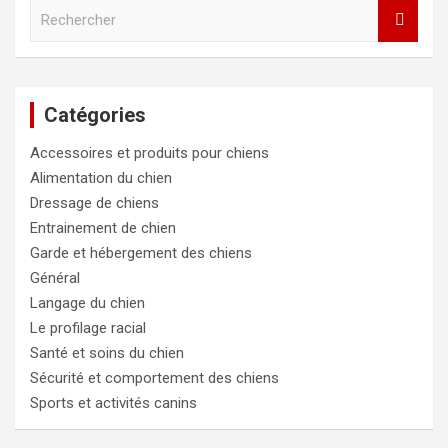
R
e
c
h
e
Catégories
r
c
Accessoires et produits pour chiens
h
e
Alimentation du chien
r
Dressage de chiens
Entrainement de chien
Garde et hébergement des chiens
Général
Langage du chien
Le profilage racial
Santé et soins du chien
Sécurité et comportement des chiens
Sports et activités canins