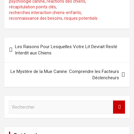
psychologie canine
,
réactions des chiens
,
récapitulation points clés
,
recherches interaction chiens-enfants
,
reconnaissance des besoins
,
risques potentiels
Navigation
Les Raisons Pour Lesquelles Votre Lit Devrait Resté
de
Interdit aux Chiens
l’article
Le Mystère de la Mue Canine: Comprendre les Facteurs
Déclencheurs
R
e
c
h
e