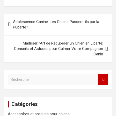
Navigation
Adolescence Canine: Les Chiens Passent-ils par la
de
Puberté?
l’article
Maîtriser l’Art de Récupérer un Chien en Liberté:
Conseils et Astuces pour Calmer Votre Compagnon
Canin
R
e
c
h
e
Catégories
r
c
Accessoires et produits pour chiens
h