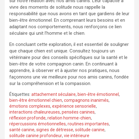
sur notre relation avec nos amis canins. Leur capacité à
vivre des moments de solitude nous rappelle la
responsabilité que nous avons en tant que gardiens de leur
bien-être émotionnel. En comprenant leurs besoins et en
adaptant nos comportements, nous renforçons ce lien
séculaire qui unit l’homme et le chien.
En concluant cette exploration, il est essentiel de souligner
que chaque chien est unique. Consultez toujours un
vétérinaire pour des conseils spécifiques sur la santé et le
bien-être de votre compagnon canin. En continuant à
apprendre, à observer et à ajuster nos pratiques, nous
façonnons une vie meilleure pour nos amis canins, fondée
sur la compréhension et la compassion.
Étiquettes:
attachement séculaire
,
bien-être émotionnel
,
bien-être émotionnel chien
,
compagnons inanimés
,
émotions complexes
,
expérience sensorielle
,
interactions chaleureuses
,
pensées canines
,
réflexion profonde
,
relation homme-chien
,
répercussions émotionnelles
,
routines importantes
,
santé canine
,
signes de détresse
,
solitude canine
,
solitude canine profondeur
,
vie intérieure