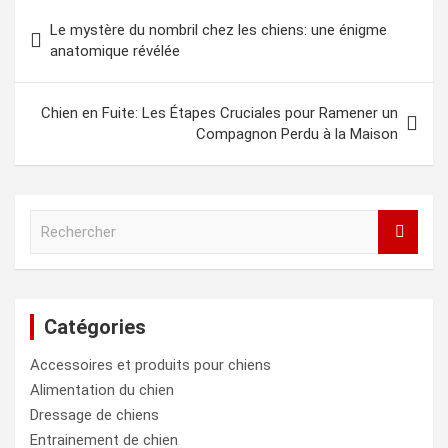
Navigation
Le mystère du nombril chez les chiens: une énigme
de
anatomique révélée
l’article
Chien en Fuite: Les Étapes Cruciales pour Ramener un
Compagnon Perdu à la Maison
R
e
c
h
e
Catégories
r
c
Accessoires et produits pour chiens
h
e
Alimentation du chien
r
Dressage de chiens
Entrainement de chien