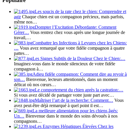
Populaire
Les soucis de la rate chez le chien: Comprendre et
agir
Chaque chien est un compagnon précieux, mais parfois,
même nos…
Dompter l’Excitation Débordante: Comment
Gérer…
Vous rentrez chez vous après une longue journée de
travail,…
Combattre les Infections à Levures chez les Chiens:
…
Vous avez remarqué que votre fidèle compagnon à quatre
pattes…
Les Signes Subtils de la Douleur Chez le Chien:…
Imaginez-vous dans le monde silencieux de votre fidèle
compagnon à…
Adieu fidèle compagnon: Comment dire au revoir à
son…
Bienvenue, lecteurs attentionnés, dans un moment
délicat où nos cœurs…
Le comportement du chien après la castration:…
Si vous avez décidé de partager votre juste part avec…
Maîtriser l’art de la recherche: Comment…
Vous
avez peut-être déjà remarqué à quel point il est…
La meilleure alimentation pour les chiens âgés:
Un…
Bienvenue dans le monde des soins dévoués à nos
compagnons…
Les Enzymes Hépatiques Élevées Chez les