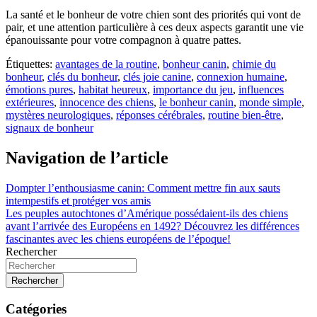
La santé et le bonheur de votre chien sont des priorités qui vont de
pair, et une attention particulière à ces deux aspects garantit une vie
épanouissante pour votre compagnon à quatre pattes.
Étiquettes:
avantages de la routine
,
bonheur canin
,
chimie du
bonheur
,
clés du bonheur
,
clés joie canine
,
connexion humaine
,
émotions pures
,
habitat heureux
,
importance du jeu
,
influences
extérieures
,
innocence des chiens
,
le bonheur canin
,
monde simple
,
mystères neurologiques
,
réponses cérébrales
,
routine bien-être
,
signaux de bonheur
Navigation de l’article
Dompter l’enthousiasme canin: Comment mettre fin aux sauts
intempestifs et protéger vos amis
Les peuples autochtones d’Amérique possédaient-ils des chiens
avant l’arrivée des Européens en 1492? Découvrez les différences
fascinantes avec les chiens européens de l’époque!
Rechercher
Rechercher
Catégories