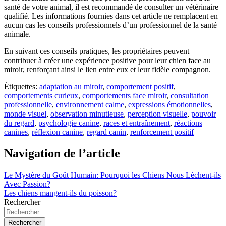
santé de votre animal, il est recommandé de consulter un vétérinaire
qualifié. Les informations fournies dans cet article ne remplacent en
aucun cas les conseils professionnels d’un professionnel de la santé
animale.
En suivant ces conseils pratiques, les propriétaires peuvent
contribuer à créer une expérience positive pour leur chien face au
miroir, renforçant ainsi le lien entre eux et leur fidèle compagnon.
Étiquettes:
adaptation au miroir
,
comportement positif
,
comportements curieux
,
comportements face miroir
,
consultation
professionnelle
,
environnement calme
,
expressions émotionnelles
,
monde visuel
,
observation minutieuse
,
perception visuelle
,
pouvoir
du regard
,
psychologie canine
,
races et entraînement
,
réactions
canines
,
réflexion canine
,
regard canin
,
renforcement positif
Navigation de l’article
Le Mystère du Goût Humain: Pourquoi les Chiens Nous Lèchent-ils
Avec Passion?
Les chiens mangent-ils du poisson?
Rechercher
Rechercher