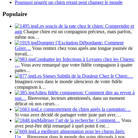
Pourquoi nourrir un chien errant peut changer le monde
Populaire
Les soucis de la rate chez le chien: Comprendre et
agir
Chaque chien est un compagnon précieux, mais parfois,
même nos…
Dompter l’Excitation Débordante: Comment
Gérer…
Vous rentrez chez vous après une longue journée de
travail,…
Combattre les Infections à Levures chez les Chiens:
…
Vous avez remarqué que votre fidèle compagnon à quatre
pattes…
Les Signes Subtils de la Douleur Chez le Chien:…
Imaginez-vous dans le monde silencieux de votre fidèle
compagnon à…
Adieu fidèle compagnon: Comment dire au revoir à
son…
Bienvenue, lecteurs attentionnés, dans un moment
délicat où nos cœurs…
Le comportement du chien après la castration:…
Si vous avez décidé de partager votre juste part avec…
Maîtriser l’art de la recherche: Comment…
Vous
avez peut-être déjà remarqué à quel point il est…
La meilleure alimentation pour les chiens âgés:
Un…
Bienvenue dans le monde des soins dévoués à nos