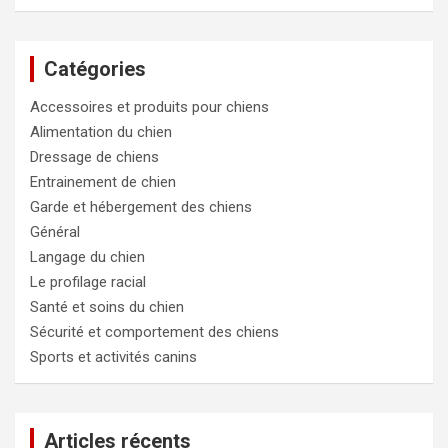
c
h
e
Catégories
r
c
Accessoires et produits pour chiens
h
e
Alimentation du chien
r
Dressage de chiens
Entrainement de chien
Garde et hébergement des chiens
Général
Langage du chien
Le profilage racial
Santé et soins du chien
Sécurité et comportement des chiens
Sports et activités canins
Articles récents