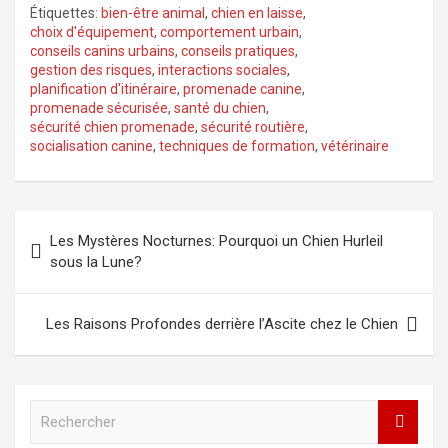
Étiquettes:
bien-être animal
,
chien en laisse
,
choix d'équipement
,
comportement urbain
,
conseils canins urbains
,
conseils pratiques
,
gestion des risques
,
interactions sociales
,
planification d'itinéraire
,
promenade canine
,
promenade sécurisée
,
santé du chien
,
sécurité chien promenade
,
sécurité routière
,
socialisation canine
,
techniques de formation
,
vétérinaire
Navigation
Les Mystères Nocturnes: Pourquoi un Chien Hurleil
de
sous la Lune?
l’article
Les Raisons Profondes derrière l’Ascite chez le Chien
R
e