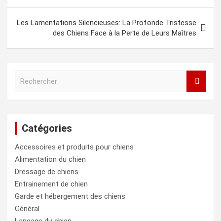
l’article
Les Lamentations Silencieuses: La Profonde Tristesse
des Chiens Face à la Perte de Leurs Maîtres
R
e
c
h
e
Catégories
r
c
Accessoires et produits pour chiens
h
e
Alimentation du chien
r
Dressage de chiens
Entrainement de chien
Garde et hébergement des chiens
Général