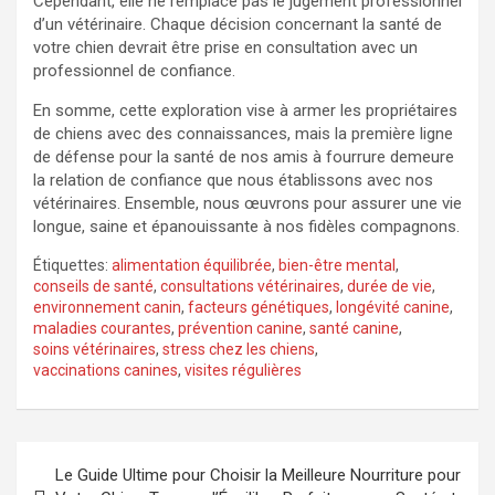
Cependant, elle ne remplace pas le jugement professionnel
d’un vétérinaire. Chaque décision concernant la santé de
votre chien devrait être prise en consultation avec un
professionnel de confiance.
En somme, cette exploration vise à armer les propriétaires
de chiens avec des connaissances, mais la première ligne
de défense pour la santé de nos amis à fourrure demeure
la relation de confiance que nous établissons avec nos
vétérinaires. Ensemble, nous œuvrons pour assurer une vie
longue, saine et épanouissante à nos fidèles compagnons.
Étiquettes:
alimentation équilibrée
,
bien-être mental
,
conseils de santé
,
consultations vétérinaires
,
durée de vie
,
environnement canin
,
facteurs génétiques
,
longévité canine
,
maladies courantes
,
prévention canine
,
santé canine
,
soins vétérinaires
,
stress chez les chiens
,
vaccinations canines
,
visites régulières
Navigation
Le Guide Ultime pour Choisir la Meilleure Nourriture pour
de