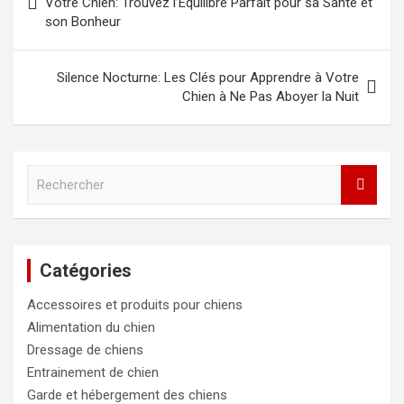
Votre Chien: Trouvez l’Équilibre Parfait pour sa Santé et
son Bonheur
l’article
Silence Nocturne: Les Clés pour Apprendre à Votre
Chien à Ne Pas Aboyer la Nuit
R
e
c
h
e
Catégories
r
c
Accessoires et produits pour chiens
h
e
Alimentation du chien
r
Dressage de chiens
Entrainement de chien
Garde et hébergement des chiens