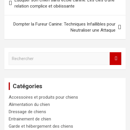
Éduquer son chien sans école canine: Les clés d’une
de
relation complice et obéissante
l’article
Dompter la Fureur Canine: Techniques Infaillibles pour
Neutraliser une Attaque
R
e
c
h
e
Catégories
r
c
Accessoires et produits pour chiens
h
e
Alimentation du chien
r
Dressage de chiens
Entrainement de chien
Garde et hébergement des chiens