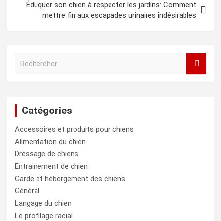
Éduquer son chien à respecter les jardins: Comment
mettre fin aux escapades urinaires indésirables
R
e
c
h
e
Catégories
r
c
Accessoires et produits pour chiens
h
e
Alimentation du chien
r
Dressage de chiens
Entrainement de chien
Garde et hébergement des chiens
Général
Langage du chien
Le profilage racial