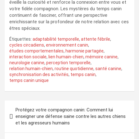
éveille la curiosité et renforce la connexion entre vous et
votre fidèle compagnon. Les mystères du temps canin
continuent de fasciner, offrant une perspective
enrichissante sur la profondeur de notre relation avec ces
êtres spéciaux.
Étiquettes:
adaptabilité temporelle
,
attente fébrile
,
cycles circadiens
,
environnement canin
,
études comportementales
,
harmonie partagée
,
interaction sociale
,
lien humain-chien
,
mémoire canine
,
neurologie canine
,
perception temporelle
,
relation humain-chien
,
routine quotidienne
,
santé canine
,
synchronisation des activités
,
temps canin
,
temps canin unique
Navigation
Protégez votre compagnon canin: Comment lui
de
enseigner une défense saine contre les autres chiens
et les agresseurs humains
l’article