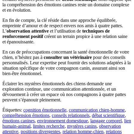
la compréhension des émotions canines reste un domaine complexe
et en évolution.
En fin de compte, la clé réside dans une approche équilibrée,
empreinte d’amour et de respect envers nos amis à quatre pattes.
L’
observation attentive
et l’utilisation de
techniques de
renforcement positif
créent un terrain propice à une relation saine
et épanouissante.
En cas de préoccupations concernant la santé émotionnelle de votre
chien, n’hésitez pas à
consulter un vétérinaire
pour des conseils
personnalisés. Leur expertise peut fournir des solutions adaptées à la
situation spécifique de votre compagnon canin, assurant ainsi son
bien-être émotionnel.
Éclairer les mystères émotionnels des chiens demande une
exploration continue, une communication attentionnée, et un
dévouement à créer un espace où nos compagnons à quatre pattes
peuvent s’épanouir pleinement.
Étiquettes:
cognition émotionnelle
,
communication chien-homme
,
compréhension émotions
,
conseils relationnels
,
débat scientifique
,
émotions canines
,
environnement domestique
,
langage corporel
,
lien
humain-animal
,
limites recherche
,
mystères canins
,
observation
attentive
,
positions divergentes
,
relation homme-chien
,
relations