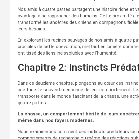
Nos amis à quatre pattes partagent une histoire riche et 
avantage à se rapprocher des humains. Cette proximité a ét
transformé les ancêtres des chiens en compagnons fidèle
leurs besoins.
En explorant les racines sauvages de nos amis à quatre pat
cruciales de cette coévolution, mettant en lumière commen
ont tissé des liens indissolubles avec l’humanité.
Chapitre 2: Instincts Préda
Dans ce deuxième chapitre, plongeons au cœur des instinct
une facette souvent méconnue de leur comportement. L’ex
transporte dans le monde fascinant de la chasse, une ac
quatre pattes.
La chasse, un comportement hérité de leurs ancêtres
même dans nos foyers modernes.
Nous examinerons comment ces instincts prédateurs se man
comportements de recherche ou même des réactions subti