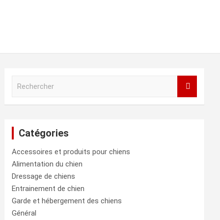
R
e
c
h
e
Catégories
r
c
Accessoires et produits pour chiens
h
e
Alimentation du chien
r
Dressage de chiens
Entrainement de chien
Garde et hébergement des chiens
Général