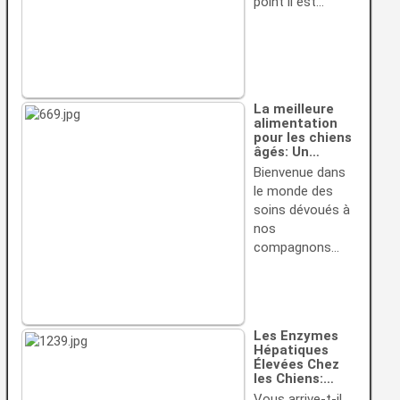
point il est…
La meilleure
alimentation
pour les chiens
âgés: Un…
Bienvenue dans
le monde des
soins dévoués à
nos
compagnons…
Les Enzymes
Hépatiques
Élevées Chez
les Chiens:…
Vous arrive-t-il