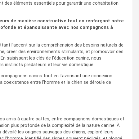
t des éléments essentiels pour garantir une cohabitation
urs de manière constructive tout en renforçant notre
s profonde et épanouissante avec nos compagnons à
tant l’accent sur la compréhension des besoins naturels de
ine, créer des environnements stimulants, et promouvoir des
En saisissant les clés de l’éducation canine, nous
urs instincts prédateurs et leur vie domestique.
s compagnons canins tout en favorisant une connexion
la coexistence entre l’homme et le chien se déroule de
 nos amis à quatre pattes, entre compagnons domestiques et
ion plus profonde de la complexité de la nature canine. À
 dévoilé les origines sauvages des chiens, exploré leurs
vec l’homme, identifié des signes souvent négligés, et plongé