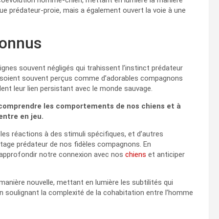
a coévolution homme-chien, mettant en lumière la manière
e prédateur-proie, mais a également ouvert la voie à une
connus
gnes souvent négligés qui trahissent l’instinct prédateur
ns soient souvent perçus comme d’adorables compagnons
lent leur lien persistant avec le monde sauvage.
x comprendre les comportements de nos chiens et à
ntre en jeu.
es réactions à des stimuli spécifiques, et d’autres
tage prédateur de nos fidèles compagnons. En
 approfondir notre connexion avec nos
chiens
et anticiper
nière nouvelle, mettant en lumière les subtilités qui
en soulignant la complexité de la cohabitation entre l’homme