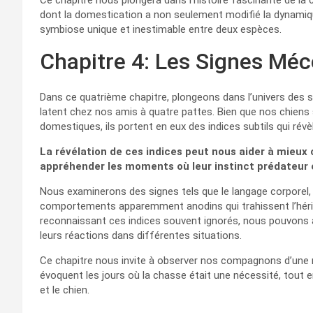
Ce chapitre nous plongera dans l’histoire fascinante de l
dont la domestication a non seulement modifié la dynamiqu
symbiose unique et inestimable entre deux espèces.
Chapitre 4: Les Signes Mé
Dans ce quatrième chapitre, plongeons dans l’univers des si
latent chez nos amis à quatre pattes. Bien que nos chie
domestiques, ils portent en eux des indices subtils qui révè
La révélation de ces indices peut nous aider à mieu
appréhender les moments où leur instinct prédateur e
Nous examinerons des signes tels que le langage corporel, l
comportements apparemment anodins qui trahissent l’héri
reconnaissant ces indices souvent ignorés, nous pouvons
leurs réactions dans différentes situations.
Ce chapitre nous invite à observer nos compagnons d’une ma
évoquent les jours où la chasse était une nécessité, tout 
et le chien.