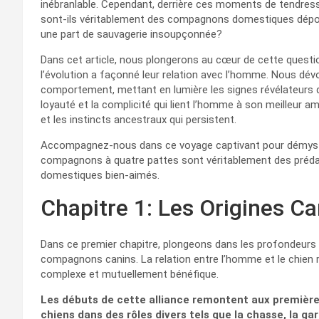
inébranlable. Cependant, derrière ces moments de tendres
sont-ils véritablement des compagnons domestiques dépourv
une part de sauvagerie insoupçonnée?
Dans cet article, nous plongerons au cœur de cette questi
l’évolution a façonné leur relation avec l’homme. Nous d
comportement, mettant en lumière les signes révélateurs d
loyauté et la complicité qui lient l’homme à son meilleur am
et les instincts ancestraux qui persistent.
Accompagnez-nous dans ce voyage captivant pour démystif
compagnons à quatre pattes sont véritablement des pr
domestiques bien-aimés.
Chapitre 1: Les Origines C
Dans ce premier chapitre, plongeons dans les profondeurs 
compagnons canins. La relation entre l’homme et le chien 
complexe et mutuellement bénéfique.
Les débuts de cette alliance remontent aux premièr
chiens dans des rôles divers tels que la chasse, la ga