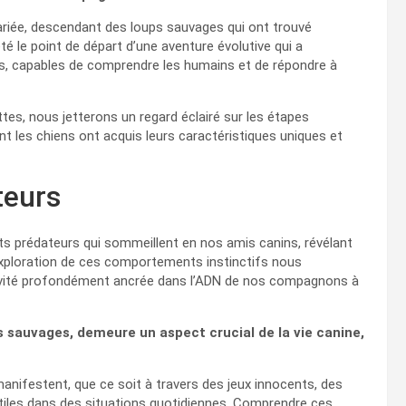
variée, descendant des loups sauvages qui ont trouvé
é le point de départ d’une aventure évolutive qui a
s, capables de comprendre les humains et de répondre à
tes, nous jetterons un regard éclairé sur les étapes
t les chiens ont acquis leurs caractéristiques uniques et
teurs
s prédateurs qui sommeillent en nos amis canins, révélant
ploration de ces comportements instinctifs nous
tivité profondément ancrée dans l’ADN de nos compagnons à
 sauvages, demeure un aspect crucial de la vie canine,
ifestent, que ce soit à travers des jeux innocents, des
les dans des situations quotidiennes. Comprendre ces