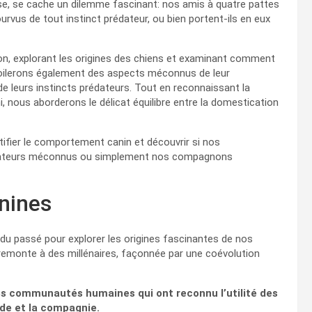
se, se cache un dilemme fascinant: nos amis à quatre pattes
us de tout instinct prédateur, ou bien portent-ils en eux
on, explorant les origines des chiens et examinant comment
évoilerons également des aspects méconnus de leur
e leurs instincts prédateurs. Tout en reconnaissant la
i, nous aborderons le délicat équilibre entre la domestication
ier le comportement canin et découvrir si nos
édateurs méconnus ou simplement nos compagnons
anines
du passé pour explorer les origines fascinantes de nos
remonte à des millénaires, façonnée par une coévolution
es communautés humaines qui ont reconnu l’utilité des
rde et la compagnie.