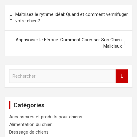
Navigation
Maîtrisez le rythme idéal: Quand et comment vermifuger
de
votre chien?
l’article
Apprivoiser le Féroce: Comment Caresser Son Chien
Malicieux
R
e
c
h
e
Catégories
r
c
Accessoires et produits pour chiens
h
e
Alimentation du chien
r
Dressage de chiens