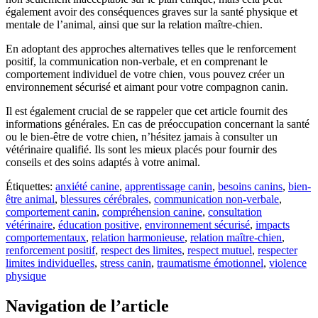
également avoir des conséquences graves sur la santé physique et
mentale de l’animal, ainsi que sur la relation maître-chien.
En adoptant des approches alternatives telles que le renforcement
positif, la communication non-verbale, et en comprenant le
comportement individuel de votre chien, vous pouvez créer un
environnement sécurisé et aimant pour votre compagnon canin.
Il est également crucial de se rappeler que cet article fournit des
informations générales. En cas de préoccupation concernant la santé
ou le bien-être de votre chien, n’hésitez jamais à consulter un
vétérinaire qualifié. Ils sont les mieux placés pour fournir des
conseils et des soins adaptés à votre animal.
Étiquettes:
anxiété canine
,
apprentissage canin
,
besoins canins
,
bien-
être animal
,
blessures cérébrales
,
communication non-verbale
,
comportement canin
,
compréhension canine
,
consultation
vétérinaire
,
éducation positive
,
environnement sécurisé
,
impacts
comportementaux
,
relation harmonieuse
,
relation maître-chien
,
renforcement positif
,
respect des limites
,
respect mutuel
,
respecter
limites individuelles
,
stress canin
,
traumatisme émotionnel
,
violence
physique
Navigation de l’article