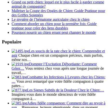
Grand ou petit chien: lequel est le plus facile à garder comme
animal de compagnie?
Maîtriser la Coupe des Ongles de Chien: Guide Pratique pour
des Griffes Soignées
Le mystère de l’hématome auriculaire chez le chien
Comment aborder un chien pour la première fois: Guide
pratique pour créer des liens durables
Pourquoi nourrir un chien errant peut changer le monde
Populaire
Les soucis de la rate chez le chien: Comprendre et
agir
Chaque chien est un compagnon précieux, mais parfois,
même nos…
Dompter l’Excitation Débordante: Comment
Gérer…
Vous rentrez chez vous après une longue journée de
travail,…
Combattre les Infections à Levures chez les Chiens:
…
Vous avez remarqué que votre fidèle compagnon à quatre
pattes…
Les Signes Subtils de la Douleur Chez le Chien:…
Imaginez-vous dans le monde silencieux de votre fidèle
compagnon à…
Adieu fidèle compagnon: Comment dire au revoir à
son…
Bienvenue, lecteurs attentionnés, dans un moment