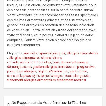
heureuse et plus saine. Cependant, chaque chien est
unique, et il est crucial de consulter votre vétérinaire pour
des conseils personnalisés sur la santé de votre animal.
Votre vétérinaire peut recommander des tests spécifiques,
des régimes alimentaires adaptés et des stratégies de
gestion des allergies en fonction des besoins individuels
de votre chien. En travaillant en étroite collaboration avec
votre vétérinaire, vous pouvez élaborer un plan de soins
complet qui aidera votre chien à prospérer malgré ses
allergies alimentaires.
Étiquettes:
aliments hypoallergéniques
,
allergies alimentaires
,
allergies alimentaires chiens
,
chiens
,
considérations nutritionnelles
,
consultation vétérinaire
,
démangeaisons
,
gestion allergies
,
introduction progressive
,
prévention allergies
,
régime d'élimination
,
santé chien
,
soins de la peau
,
symptômes allergies
,
tests allergiques
,
traitement allergies alimentaires
,
traitement médical
Navigation
Ne Frappez Jamais Votre Chien sur la Tête: Les