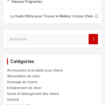
de
Raisons Poignantes
l’article
Le Guide Ultime pour Trouver le Meilleur Lit pour Chien
R
e
c
h
e
Catégories
r
c
Accessoires et produits pour chiens
h
e
Alimentation du chien
r
Dressage de chiens
Entrainement de chien
Garde et hébergement des chiens
Général