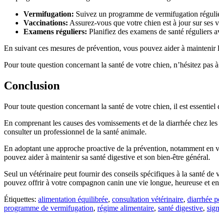
Vermifugation:
Suivez un programme de vermifugation régulier p
Vaccinations:
Assurez-vous que votre chien est à jour sur ses 
Examens réguliers:
Planifiez des examens de santé réguliers av
En suivant ces mesures de prévention, vous pouvez aider à maintenir la 
Pour toute question concernant la santé de votre chien, n’hésitez pas à
Conclusion
Pour toute question concernant la santé de votre chien, il est essentiel
En comprenant les causes des vomissements et de la diarrhée chez les
consulter un professionnel de la santé animale.
En adoptant une approche proactive de la prévention, notamment en veill
pouvez aider à maintenir sa santé digestive et son bien-être général.
Seul un vétérinaire peut fournir des conseils spécifiques à la santé de
pouvez offrir à votre compagnon canin une vie longue, heureuse et en
Étiquettes:
alimentation équilibrée
,
consultation vétérinaire
,
diarrhée p
programme de vermifugation
,
régime alimentaire
,
santé digestive
,
sig