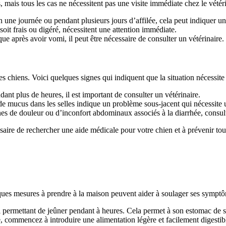
is tous les cas ne nécessitent pas une visite immédiate chez le vétérin
n une journée ou pendant plusieurs jours d’affilée, cela peut indiquer u
it frais ou digéré, nécessitent une attention immédiate.
ue après avoir vomi, il peut être nécessaire de consulter un vétérinaire.
s chiens. Voici quelques signes qui indiquent que la situation nécessite 
dant plus de heures, il est important de consulter un vétérinaire.
de mucus dans les selles indique un problème sous-jacent qui nécessite 
es de douleur ou d’inconfort abdominaux associés à la diarrhée, consul
saire de rechercher une aide médicale pour votre chien et à prévenir tou
ques mesures à prendre à la maison peuvent aider à soulager ses sympt
i permettant de jeûner pendant à heures. Cela permet à son estomac de se
 commencez à introduire une alimentation légère et facilement digestibl