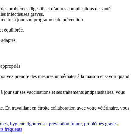
des problèmes digestifs et d’autres complications de santé.
es infectieuses graves.
et mettre à jour son programme de prévention.
t équilibrée.
 adaptés.
 appropriés.
s pouvez prendre des mesures immédiates à la maison et savoir quand
jour sur ses vaccinations et ses traitements antiparasitaires, vous
. En travaillant en étroite collaboration avec votre vétérinaire, vous
ômes
,
hygiène rigoureuse
,
prévention future
,
problèmes graves
,
s fréquents