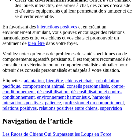
des jouets interactifs, des arbres à chat, des zones d’escalade
et d’autres équipements qui leur permettent de s’amuser et de
se divertir ensemble.
En favorisant des
interactions positives
et en créant un
environnement stimulant, vous pouvez encourager des relations
harmonieuses entre vos chiens et vos chats et promouvoir un
sentiment de
bien-être
dans votre foyer.
Veuillez noter qu’en cas de problèmes de santé spécifiques ou de
comportements agressifs persistants, il est toujours recommandé de
consulter un vétérinaire ou un comportementaliste animalier pour
obtenir des conseils personnalisés et adaptés à votre situation.
Étiquettes:
adaptation
,
bien-être
,
chiens et chats
,
cohabitation
pacifique
,
comportement animal
,
conseils personnalisés
,
contre-
conditionnement
,
désensibilisation
,
désensibilisation et contre-
conditionnement
,
environnement harmonieux
,
harmonie
,
interactions positives
,
patience
,
professionnel du comportement
,
relations positives
,
relations positives entre chiens
,
supervision
Navigation de l’article
Les Races de Chiens Qui Surpassent les Loups en Force