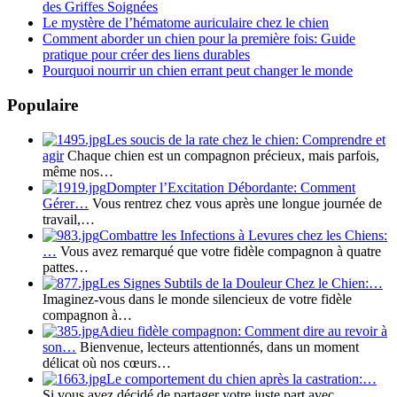
des Griffes Soignées
Le mystère de l’hématome auriculaire chez le chien
Comment aborder un chien pour la première fois: Guide
pratique pour créer des liens durables
Pourquoi nourrir un chien errant peut changer le monde
Populaire
Les soucis de la rate chez le chien: Comprendre et
agir
Chaque chien est un compagnon précieux, mais parfois,
même nos…
Dompter l’Excitation Débordante: Comment
Gérer…
Vous rentrez chez vous après une longue journée de
travail,…
Combattre les Infections à Levures chez les Chiens:
…
Vous avez remarqué que votre fidèle compagnon à quatre
pattes…
Les Signes Subtils de la Douleur Chez le Chien:…
Imaginez-vous dans le monde silencieux de votre fidèle
compagnon à…
Adieu fidèle compagnon: Comment dire au revoir à
son…
Bienvenue, lecteurs attentionnés, dans un moment
délicat où nos cœurs…
Le comportement du chien après la castration:…
Si vous avez décidé de partager votre juste part avec…