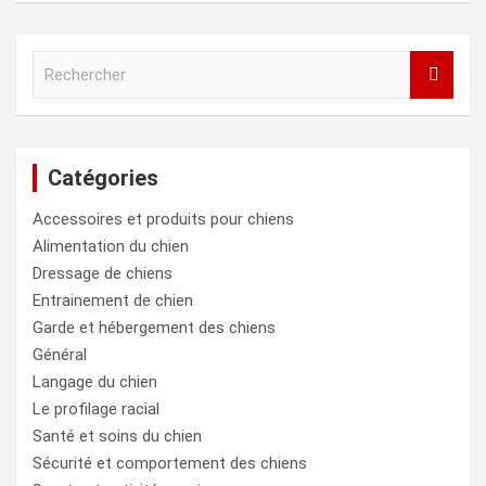
R
e
c
h
e
Catégories
r
c
Accessoires et produits pour chiens
h
e
Alimentation du chien
r
Dressage de chiens
Entrainement de chien
Garde et hébergement des chiens
Général
Langage du chien
Le profilage racial
Santé et soins du chien
Sécurité et comportement des chiens