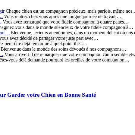
gir
Chaque chien est un compagnon précieux, mais parfois, même no
r…
Vous rentrez chez vous après une longue journée de travail,…
…
Vous avez remarqué que votre fidèle compagnon à quatre pattes…
aginez-vous dans le monde silencieux de votre fidèle compagnon à…
 son…
Bienvenue, lecteurs attentionnés, dans un moment délicat où no
vous avez décidé de partager votre juste part avec…
 peut-être déjà remarqué à quel point il est…
Bienvenue dans le monde des soins dévoués à nos compagnons…
:…
Vous arrive-t-il de remarquer que votre compagnon canin semble e
tes-vous déjà demandé pourquoi les oreilles de votre compagnon…
pour Garder votre Chien en Bonne Santé