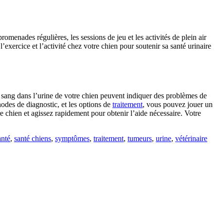
omenades régulières, les sessions de jeu et les activités de plein air
’exercice et l’activité chez votre chien pour soutenir sa santé urinaire
e sang dans l’urine de votre chien peuvent indiquer des problèmes de
odes de diagnostic, et les options de
traitement
, vous pouvez jouer un
e chien et agissez rapidement pour obtenir l’aide nécessaire. Votre
anté
,
santé chiens
,
symptômes
,
traitement
,
tumeurs
,
urine
,
vétérinaire