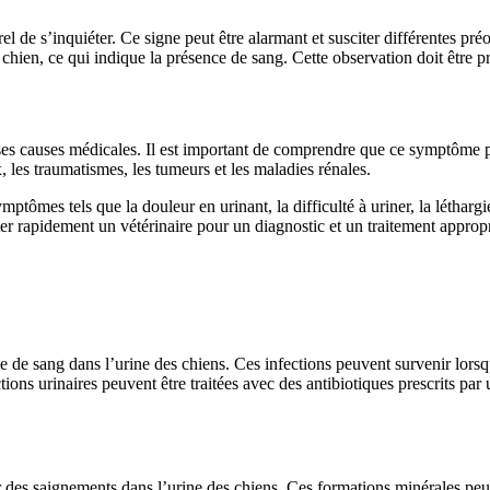
rel de s’inquiéter. Ce signe peut être alarmant et susciter différentes p
chien, ce qui indique la présence de sang. Cette observation doit être pri
rses causes médicales. Il est important de comprendre que ce symptôme 
x, les traumatismes, les tumeurs et les maladies rénales.
ptômes tels que la douleur en urinant, la difficulté à uriner, la létharg
ter rapidement un vétérinaire pour un diagnostic et un traitement appropr
ce de sang dans l’urine des chiens. Ces infections peuvent survenir lorsq
s urinaires peuvent être traitées avec des antibiotiques prescrits par un
 des saignements dans l’urine des chiens. Ces formations minérales peuv