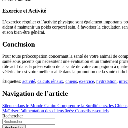
Exercice et Activité
L’exercice régulier et l’activité physique sont également importants pou
aident à maintenir un poids corporel sain, à favoriser la circulation sa
et son bien-être général.
Conclusion
Pour toute préoccupation concernant la santé de votre animal de compag
santé sous-jacents qui nécessitent une évaluation et un traitement pro
rôle actif dans la préservation de la santé de votre compagnon à quatre
vétérinaire est votre meilleur allié dans la promotion de la santé et d
Étiquettes:
activité
,
calculs rénaux
,
chiens
,
exercice
,
hydratation
,
infec
Navigation de l’article
Silence dans le Monde Canin: Comprendre la Surdité chez les Chiens
Maîtriser l’alimentation des chiens âgés: Conseils essentiels
Rechercher
Rechercher