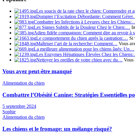
Les soucis de la rate chez le chien: Comprendre et a
Dompter l’Excitation Débordante: Comment Gére
Combattre les Infections à Levures chez les Chiens:
Les Signes Subtils de la Douleur Chez le Chien:…
Im
Adieu fidèle compagnon: Comment dire au revoir à
Le comportement du chien après la castration:…
Si 
Maîtriser l’art de la recherche: Comment…
Vous avez
La meilleure alimentation pour les chiens âgés: Un…
Les Enzymes Hépatiques Élevées Chez les Chiens
Nettoyer les oreilles de votre chien avec du…
Vous ê
Vous avez peut-être manqué
Alimentation du chien
Combattre l’Obésité Canine: Stratégies Essentielles 
5 septembre 2024
Sophie
Alimentation du chien
Les chiens et le fromage: un mélange risqué?