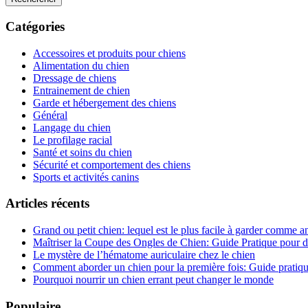
Catégories
Accessoires et produits pour chiens
Alimentation du chien
Dressage de chiens
Entrainement de chien
Garde et hébergement des chiens
Général
Langage du chien
Le profilage racial
Santé et soins du chien
Sécurité et comportement des chiens
Sports et activités canins
Articles récents
Grand ou petit chien: lequel est le plus facile à garder comme
Maîtriser la Coupe des Ongles de Chien: Guide Pratique pour d
Le mystère de l’hématome auriculaire chez le chien
Comment aborder un chien pour la première fois: Guide pratique
Pourquoi nourrir un chien errant peut changer le monde
Populaire