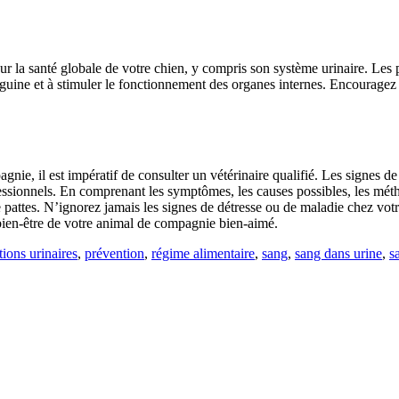
r la santé globale de votre chien, y compris son système urinaire. Les pr
nguine et à stimuler le fonctionnement des organes internes. Encouragez l
nie, il est impératif de consulter un vétérinaire qualifié. Les signes d
fessionnels. En comprenant les symptômes, les causes possibles, les méth
 pattes. N’ignorez jamais les signes de détresse ou de maladie chez votr
u bien-être de votre animal de compagnie bien-aimé.
tions urinaires
,
prévention
,
régime alimentaire
,
sang
,
sang dans urine
,
s