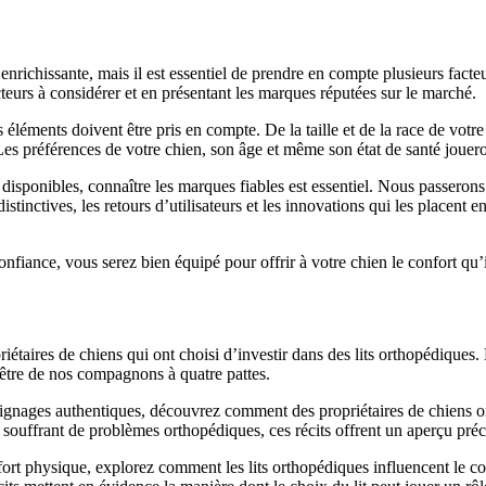
e enrichissante, mais il est essentiel de prendre en compte plusieurs fac
acteurs à considérer et en présentant les marques réputées sur le marché.
s éléments doivent être pris en compte. De la taille et de la race de vot
Les préférences de votre chien, son âge et même son état de santé joueront
isponibles, connaître les marques fiables est essentiel. Nous passerons 
tinctives, les retours d’utilisateurs et les innovations qui les placent e
fiance, vous serez bien équipé pour offrir à votre chien le confort qu’il
iétaires de chiens qui ont choisi d’investir dans des lits orthopédiques.
n-être de nos compagnons à quatre pattes.
gnages authentiques, découvrez comment des propriétaires de chiens on
uffrant de problèmes orthopédiques, ces récits offrent un aperçu précie
ort physique, explorez comment les lits orthopédiques influencent le 