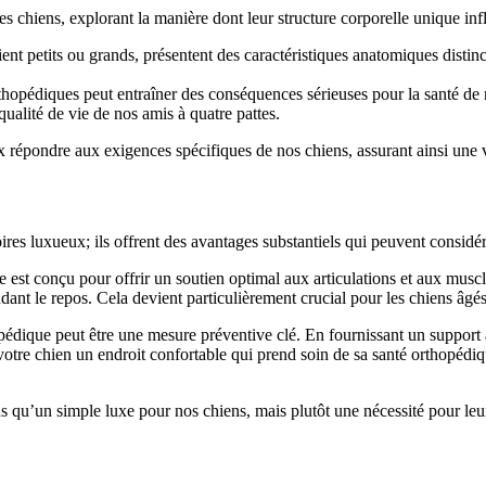
 chiens, explorant la manière dont leur structure corporelle unique infl
ent petits ou grands, présentent des caractéristiques anatomiques distinct
thopédiques peut entraîner des conséquences sérieuses pour la santé d
qualité de vie de nos amis à quatre pattes.
répondre aux exigences spécifiques de nos chiens, assurant ainsi une 
ires luxueux; ils offrent des avantages substantiels qui peuvent consid
 est conçu pour offrir un soutien optimal aux articulations et aux muscl
endant le repos. Cela devient particulièrement crucial pour les chiens âg
opédique peut être une mesure préventive clé. En fournissant un support 
à votre chien un endroit confortable qui prend soin de sa santé orthopédi
lus qu’un simple luxe pour nos chiens, mais plutôt une nécessité pour leu