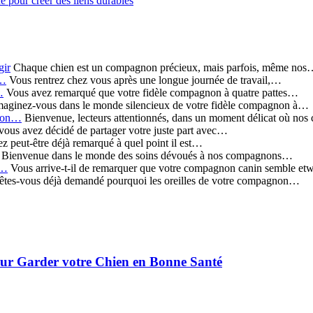
 pour créer des liens durables
gir
Chaque chien est un compagnon précieux, mais parfois, même no
r…
Vous rentrez chez vous après une longue journée de travail,…
…
Vous avez remarqué que votre fidèle compagnon à quatre pattes…
aginez-vous dans le monde silencieux de votre fidèle compagnon à…
 son…
Bienvenue, lecteurs attentionnés, dans un moment délicat où no
vous avez décidé de partager votre juste part avec…
 peut-être déjà remarqué à quel point il est…
Bienvenue dans le monde des soins dévoués à nos compagnons…
:…
Vous arrive-t-il de remarquer que votre compagnon canin semble e
tes-vous déjà demandé pourquoi les oreilles de votre compagnon…
pour Garder votre Chien en Bonne Santé