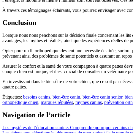
l’énergie, la mobilité et même l’humeur sont souvent observés. Ces réci
À travers ces témoignages éclairants, vous pourrez envisager avec conf
Conclusion
Lorsque nous nous penchons sur la décision finale concernant les lits
avantages, les mythes et réalités, ainsi que les expériences réelles de pr
Opter pour un lit orthopédique devient une nécessité éclairée, surtout
prévenant ainsi des problèmes de santé potentiels et assurant un repo
Assurer le confort et la santé de votre compagnon à quatre pattes devrai
chaque chien est unique, et il est crucial de consulter un vétérinaire po
En investissant dans le bien-être de votre chien, que ce soit par néc
quatre pattes.
Étiquettes:
besoins canins
,
bien-être canin
,
bien-être canin senior
,
bien
orthopédique chien
,
marques réputées
,
mythes canins
,
prévention ort
Navigation de l’article
Les mystères de l’éducation canine: Comprendre pourquoi certains chien
Les chiens non sélectionnés, dépourvus de race, voient-ils le monde c