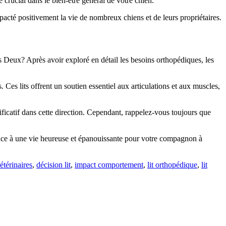
 crucial dans le bien-être général de votre chien.
pacté positivement la vie de nombreux chiens et de leurs propriétaires.
s Deux? Après avoir exploré en détail les besoins orthopédiques, les
es lits offrent un soutien essentiel aux articulations et aux muscles,
nificatif dans cette direction. Cependant, rappelez-vous toujours que
opice à une vie heureuse et épanouissante pour votre compagnon à
étérinaires
,
décision lit
,
impact comportement
,
lit orthopédique
,
lit