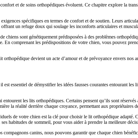
onfort et de soins orthopédiques évoluent. Ce chapitre explore la transit
exigences spécifiques en termes de confort et de soutien. Leurs articula
 offrant un refuge doux qui soulage les inconforts articulaires et muscula
de chiens sont génétiquement prédisposées à des problèmes orthopédiques
pée. En comprenant les prédispositions de votre chien, vous pouvez pren
lit orthopédique devient un acte d’amour et de prévoyance envers nos ami
il est essentiel de démystifier les idées fausses courantes entourant les
ntourent les lits orthopédiques. Certains pensent qu’ils sont réservés 
ère la réalité derrière chaque croyance, permettant aux propriétaires d
uels de votre chien est la clé pour choisir le lit orthopédique adapté. 
 à ses habitudes de sommeil, pour vous aider à prendre la meilleure décis
 nos compagnons canins, nous pouvons garantir que chaque chien bénéfici