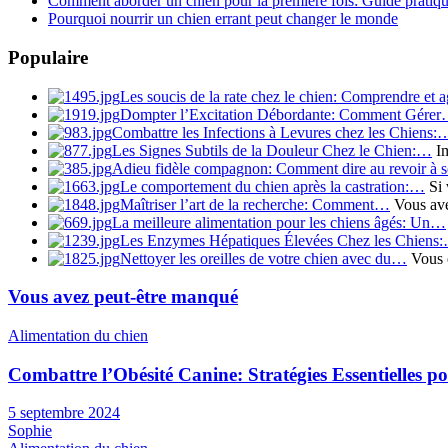
Comment aborder un chien pour la première fois: Guide pratique
Pourquoi nourrir un chien errant peut changer le monde
Populaire
Les soucis de la rate chez le chien: Comprendre et a
Dompter l’Excitation Débordante: Comment Gére
Combattre les Infections à Levures chez les Chiens:
Les Signes Subtils de la Douleur Chez le Chien:…
Im
Adieu fidèle compagnon: Comment dire au revoir à
Le comportement du chien après la castration:…
Si 
Maîtriser l’art de la recherche: Comment…
Vous avez
La meilleure alimentation pour les chiens âgés: Un…
Les Enzymes Hépatiques Élevées Chez les Chiens
Nettoyer les oreilles de votre chien avec du…
Vous ê
Vous avez peut-être manqué
Alimentation du chien
Combattre l’Obésité Canine: Stratégies Essentielles 
5 septembre 2024
Sophie