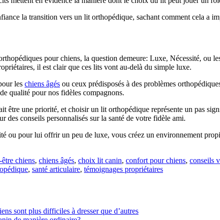
ts mettent en évidence la manière dont le choix du lit peut jouer un rôle
iance la transition vers un lit orthopédique, sachant comment cela a im
 orthopédiques pour chiens, la question demeure: Luxe, Nécessité, ou le
opriétaires, il est clair que ces lits vont au-delà du simple luxe.
 pour les
chiens âgés
ou ceux prédisposés à des problèmes orthopédiques. C
s de qualité pour nos fidèles compagnons.
t être une priorité, et choisir un lit orthopédique représente un pas sig
ur des conseils personnalisés sur la santé de votre fidèle ami.
essité ou pour lui offrir un peu de luxe, vous créez un environnement pr
-être chiens
,
chiens âgés
,
choix lit canin
,
confort pour chiens
,
conseils v
hopédique
,
santé articulaire
,
témoignages propriétaires
s sont plus difficiles à dresser que d’autres
anin de manière ordinaire?