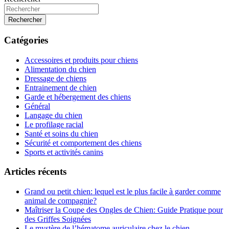
Rechercher
Catégories
Accessoires et produits pour chiens
Alimentation du chien
Dressage de chiens
Entrainement de chien
Garde et hébergement des chiens
Général
Langage du chien
Le profilage racial
Santé et soins du chien
Sécurité et comportement des chiens
Sports et activités canins
Articles récents
Grand ou petit chien: lequel est le plus facile à garder comme
animal de compagnie?
Maîtriser la Coupe des Ongles de Chien: Guide Pratique pour
des Griffes Soignées
Le mystère de l’hématome auriculaire chez le chien