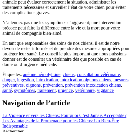
animale peut évaluer correctement la situation, administrer les
traitements nécessaires et surveiller l’état de votre chien pour éviter
des complications graves.
N’attendez pas que les symptômes s’aggravent; une intervention
précoce peut faire la différence entre la vie et la mort pour votre
animal de compagnie bien-aimé.
En tant que responsables des soins de nos chiens, il est de notre
devoir de rester informés et de prendre des mesures appropriées pour
protéger leur santé. Le conseil le plus important que nous puissions
donner est de consulter un vétérinaire dès que possible en cas de
doute ou d’urgence médicale.
Étiquettes:
anémie hémolytique
,
chiens
,
consultation vétérinaire
,
danger
,
ingestion
,
intoxication
,
intoxication oignons chiens
,
mesures
préventives
,
oignons
,
prévention
,
prévention intoxication chiens
,
santé
,
symptômes
,
traitement
,
urgence
,
vétérinaire
,
vigilance
Navigation de l’article
La Violence envers les Chiens: Pourquoi C’est Jamais Acceptable?
Les Avantages de la Promenade pour les Chiens: Un Bien-Être
Indispensable
Rechercher