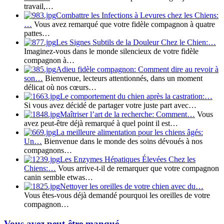
travail,…
Combattre les Infections à Levures chez les Chiens:
…
Vous avez remarqué que votre fidèle compagnon à quatre
pattes…
Les Signes Subtils de la Douleur Chez le Chien:…
Imaginez-vous dans le monde silencieux de votre fidèle
compagnon à…
Adieu fidèle compagnon: Comment dire au revoir à
son…
Bienvenue, lecteurs attentionnés, dans un moment
délicat où nos cœurs…
Le comportement du chien après la castration:…
Si vous avez décidé de partager votre juste part avec…
Maîtriser l’art de la recherche: Comment…
Vous
avez peut-être déjà remarqué à quel point il est…
La meilleure alimentation pour les chiens âgés:
Un…
Bienvenue dans le monde des soins dévoués à nos
compagnons…
Les Enzymes Hépatiques Élevées Chez les
Chiens:…
Vous arrive-t-il de remarquer que votre compagnon
canin semble etwas…
Nettoyer les oreilles de votre chien avec du…
Vous êtes-vous déjà demandé pourquoi les oreilles de votre
compagnon…
Vous avez peut-être manqué