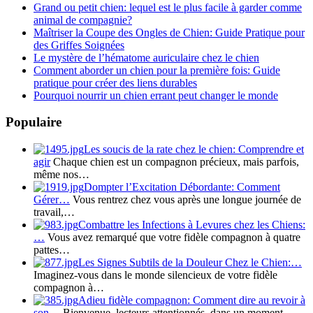
Grand ou petit chien: lequel est le plus facile à garder comme
animal de compagnie?
Maîtriser la Coupe des Ongles de Chien: Guide Pratique pour
des Griffes Soignées
Le mystère de l’hématome auriculaire chez le chien
Comment aborder un chien pour la première fois: Guide
pratique pour créer des liens durables
Pourquoi nourrir un chien errant peut changer le monde
Populaire
Les soucis de la rate chez le chien: Comprendre et
agir
Chaque chien est un compagnon précieux, mais parfois,
même nos…
Dompter l’Excitation Débordante: Comment
Gérer…
Vous rentrez chez vous après une longue journée de
travail,…
Combattre les Infections à Levures chez les Chiens:
…
Vous avez remarqué que votre fidèle compagnon à quatre
pattes…
Les Signes Subtils de la Douleur Chez le Chien:…
Imaginez-vous dans le monde silencieux de votre fidèle
compagnon à…
Adieu fidèle compagnon: Comment dire au revoir à
son…
Bienvenue, lecteurs attentionnés, dans un moment