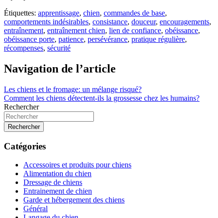
Étiquettes:
apprentissage
,
chien
,
commandes de base
,
comportements indésirables
,
consistance
,
douceur
,
encouragements
,
entraînement
,
entraînement chien
,
lien de confiance
,
obéissance
,
obéissance porte
,
patience
,
persévérance
,
pratique régulière
,
récompenses
,
sécurité
Navigation de l’article
Les chiens et le fromage: un mélange risqué?
Comment les chiens détectent-ils la grossesse chez les humains?
Rechercher
Rechercher
Catégories
Accessoires et produits pour chiens
Alimentation du chien
Dressage de chiens
Entrainement de chien
Garde et hébergement des chiens
Général
Langage du chien