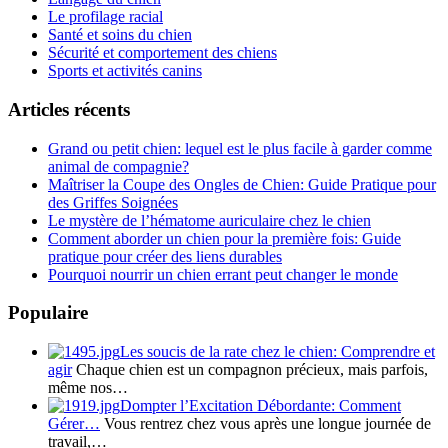
Le profilage racial
Santé et soins du chien
Sécurité et comportement des chiens
Sports et activités canins
Articles récents
Grand ou petit chien: lequel est le plus facile à garder comme
animal de compagnie?
Maîtriser la Coupe des Ongles de Chien: Guide Pratique pour
des Griffes Soignées
Le mystère de l’hématome auriculaire chez le chien
Comment aborder un chien pour la première fois: Guide
pratique pour créer des liens durables
Pourquoi nourrir un chien errant peut changer le monde
Populaire
Les soucis de la rate chez le chien: Comprendre et
agir
Chaque chien est un compagnon précieux, mais parfois,
même nos…
Dompter l’Excitation Débordante: Comment
Gérer…
Vous rentrez chez vous après une longue journée de
travail,…