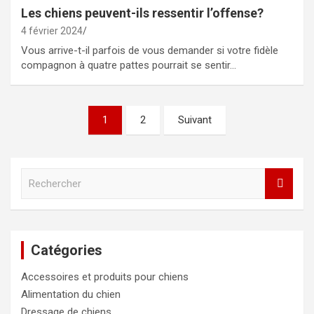
Les chiens peuvent-ils ressentir l’offense?
4 février 2024
Vous arrive-t-il parfois de vous demander si votre fidèle
compagnon à quatre pattes pourrait se sentir…
Navigation
1
2
Suivant
des
articles
R
e
c
h
e
Catégories
r
c
Accessoires et produits pour chiens
h
e
Alimentation du chien
r
Dressage de chiens